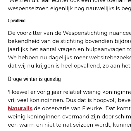
'We zien dit jaar echter ook een forse toename
wespenseizoen eigenlijk nog nauwelijks is bego
Opvallend
De voorzitter van de Wespenstichting nuanceer
bekendheid van de stichting bovendien bijdraag
jaarlijks het aantal vragen en hulpaanvrage
We hebben nu dagelijks meer websitebezoekers 
dat wij nu krijgen is heel opvallend, zo aan het
Droge winter is gunstig
'Hoewel er vorig jaar relatief weinig koninginn
vrij veel koninginnen. Dus dat is hoopvol', be
Naturalis
de observatie van Fleurke. 'Dat komt
weinig koninginnen overmand zijn door schimm
een warm en niet te nat seizoen wordt, kunnen