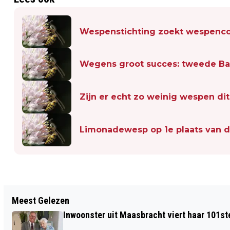
Wespenstichting zoekt wespenco
Wegens groot succes: tweede Ba
Zijn er echt zo weinig wespen dit 
Limonadewesp op 1e plaats van d
Vorig artikel
Meest Gelezen
ZACHT FRUIT, HARDE WAARHEID
Inwoonster uit Maasbracht viert haar 101st