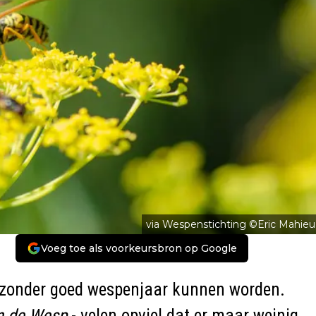
via Wespenstichting ©️Eric Mahieu
Voeg toe als voorkeursbron op Google
jzonder goed wespenjaar kunnen worden.
n de Wesp
- velen opviel dat er maar weinig