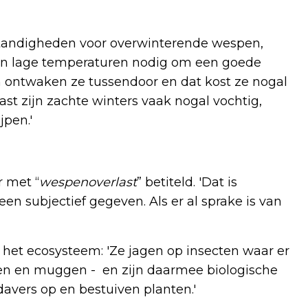
mstandigheden voor overwinterende wespen,
en lage temperaturen nodig om een goede
n ontwaken ze tussendoor en dat kost ze nogal
aast zijn zachte winters vaak nogal vochtig,
pen.'
r met “
wespenoverlast
” betiteld. 'Dat is
een subjectief gegeven. Als er al sprake is van
het ecosysteem: 'Ze jagen op insecten waar er
psen en muggen - en zijn daarmee biologische
avers op en bestuiven planten.'