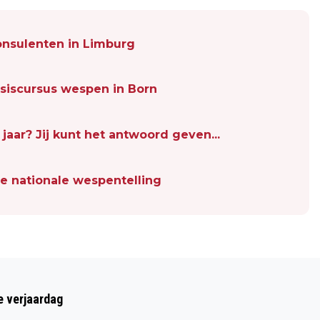
nsulenten in Limburg
siscursus wespen in Born
jaar? Jij kunt het antwoord geven...
e nationale wespentelling
Volgend artikel
BS DE KONINGSSPIL UIT THORN WINT
e verjaardag
TWEEDE PLAATS IN TEXTIEL RACE