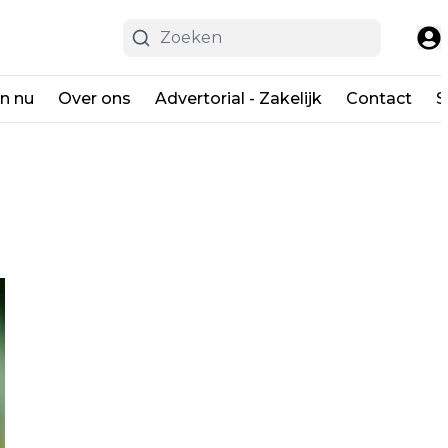
en nu
Over ons
Advertorial - Zakelijk
Contact
S