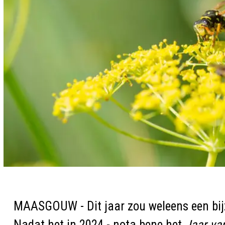
MAASGOUW - Dit jaar zou weleens een bi
Nadat het in 2024 - nota bene het
Jaar va