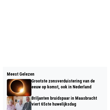
Vorig artikel
Volgend artikel
WONEN MET DE MAASPLASSEN IN JE
Meest Gelezen
VAPEN STEEDS POPULAIRDER ONDER
ACHTERTUIN? DIT IS JE KANS!
Grootste zonsverduistering van de
LIMBURGSE JONGEREN
eeuw op komst, ook in Nederland
Briljanten bruidspaar in Maasbracht
viert 65ste huwelijksdag