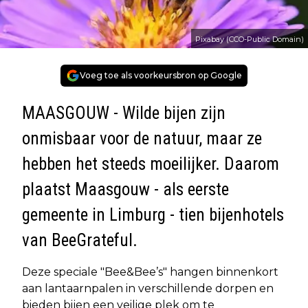
Pixabay (CCO-Public Domain)
Voeg toe als voorkeursbron op Google
MAASGOUW - Wilde bijen zijn
onmisbaar voor de natuur, maar ze
hebben het steeds moeilijker. Daarom
plaatst Maasgouw - als eerste
gemeente in Limburg - tien bijenhotels
van
BeeGrateful
.
Deze speciale "Bee&Bee’s" hangen binnenkort
aan lantaarnpalen in verschillende dorpen en
bieden bijen een veilige plek om te