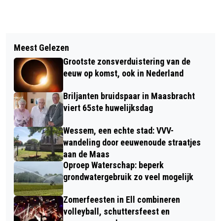
Vorig artikel
Volgend artikel
STORMACHTIG WEER: ZO BESCHERM
Meest Gelezen
CLIMATE FRESK WORKSHOP: "HOE
JE JE HUIS TEGEN EXTREEM WEER
Grootste zonsverduistering van de
BEÏNVLOEDEN WIJ HET KLIMAAT"
eeuw op komst, ook in Nederland
Briljanten bruidspaar in Maasbracht
viert 65ste huwelijksdag
Wessem, een echte stad: VVV-
wandeling door eeuwenoude straatjes
aan de Maas
Oproep Waterschap: beperk
grondwatergebruik zo veel mogelijk
Zomerfeesten in Ell combineren
volleyball, schuttersfeest en