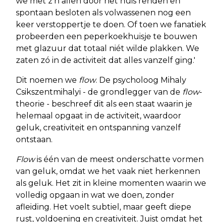
we met z'n allen door het huis renden en
spontaan besloten als volwassenen nog een
keer verstoppertje te doen. Of toen we fanatiek
probeerden een peperkoekhuisje te bouwen
met glazuur dat totaal niét wilde plakken. We
zaten zó in de activiteit dat alles vanzelf ging.'
Dit noemen we
flow
. De psycholoog Mihaly
Csikszentmihalyi - de grondlegger van de
flow
-
theorie - beschreef dit als een staat waarin je
helemaal opgaat in de activiteit, waardoor
geluk, creativiteit en ontspanning vanzelf
ontstaan.
Flow
is één van de meest onderschatte vormen
van geluk, omdat we het vaak niet herkennen
als geluk. Het zit in kleine momenten waarin we
volledig opgaan in wat we doen, zonder
afleiding. Het voelt subtiel, maar geeft diepe
rust, voldoening en creativiteit. Juist omdat het