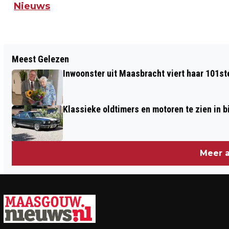
Nieuws
Vorig artikel
Meest Gelezen
BIJEENKOMST "STOPPEN MET ROKEN":
Inwoonster uit Maasbracht viert haar 101st
SAMEN VOOR EEN ROOKVRIJE START
Klassieke oldtimers en motoren te zien in
Meer a