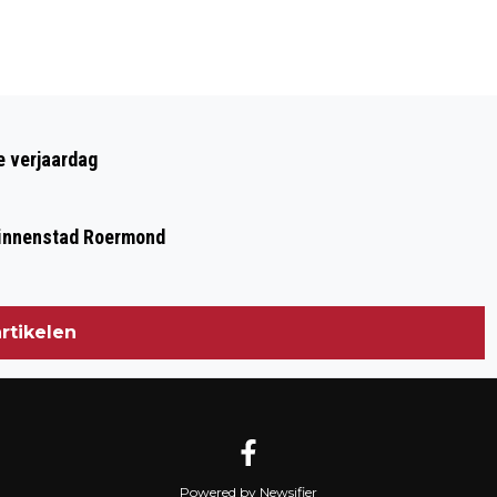
Volgend artikel
OPEN DAG BIJ REDWELL STORE
e verjaardag
LIMBURG: 'MOGELIJKHEDEN
INFRAROODVERWARMING ZIJN
 binnenstad Roermond
EINDELOOS'
rtikelen
Powered by Newsifier