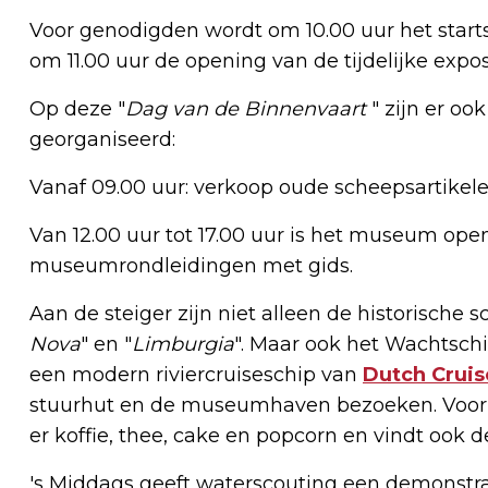
Voor genodigden wordt om 10.00 uur het star
om 11.00 uur de opening van de tijdelijke exposi
Op deze "
Dag van de Binnenvaart
" zijn er ook
georganiseerd:
Vanaf 09.00 uur: verkoop oude scheepsartikele
Van 12.00 uur tot 17.00 uur is het museum open
museumrondleidingen met gids.
Aan de steiger zijn niet alleen de historische s
Nova
" en "
Limburgia
". Maar ook het Wachtsch
een modern riviercruiseschip van
Dutch Cruis
stuurhut en de museumhaven bezoeken. Voor de 
er koffie, thee, cake en popcorn en vindt ook 
's Middags geeft waterscouting een demonstra