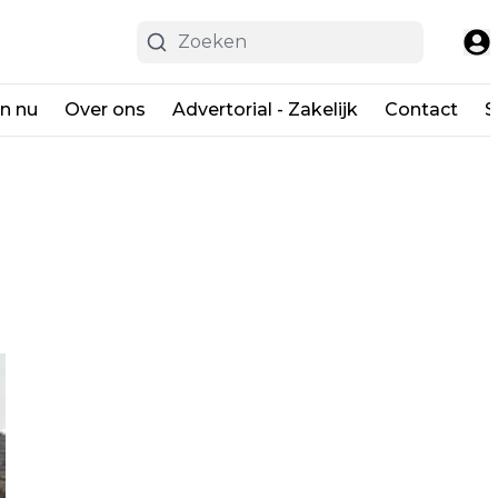
en nu
Over ons
Advertorial - Zakelijk
Contact
S