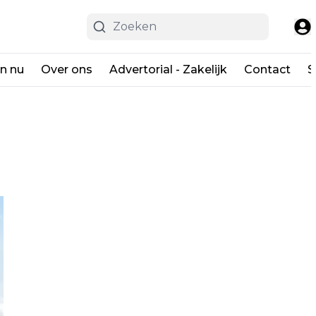
en nu
Over ons
Advertorial - Zakelijk
Contact
S