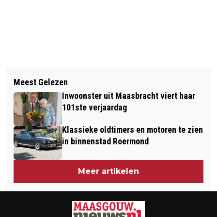
Vorig artikel
Volgend artikel
TURKSE STATUSHOUDERS
Meest Gelezen
ECI CULTUURFABRIEK VORMT DECOR
ORGANISEREN DERDE IFTAR IN
Inwoonster uit Maasbracht viert haar
VOOR SPECIALE EDITIE "SILENT
MAASGOUW
101ste verjaardag
SCREAM"
Klassieke oldtimers en motoren te zien
in binnenstad Roermond
Meer artikelen