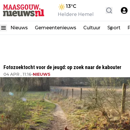
13
°C
Heldere Hemel
Nieuws
Gemeentenieuws
Cultuur
Sport
P
Fotozoektocht voor de jeugd: op zoek naar de kabouter
04 APR , 11:16
•
NIEUWS