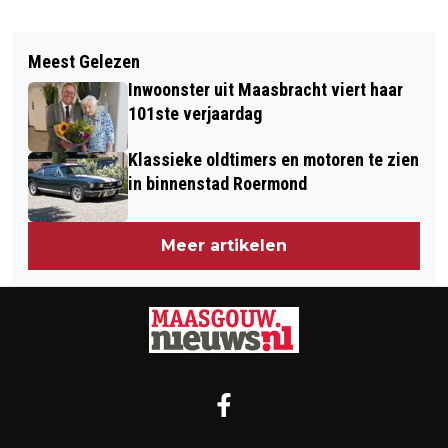
Vorig artikel
Volgend artikel
MANTELZORGWAARDERING 2026
Meest Gelezen
OEFINING BRANDWEER: WESSEM IN
AANVRAGEN
Inwoonster uit Maasbracht viert haar
HET TEKEN VAN VAKMANSCHAP,
101ste verjaardag
SAMENWERKING EN SPANNING
Klassieke oldtimers en motoren te zien
in binnenstad Roermond
Meer artikelen