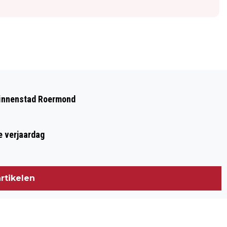
Volgend artikel
ZOMER VOL POËZIE: LIMBURGSE RAMEN
 binnenstad Roermond
VERANDEREN IN OPENLUCHT-
POËZIEBUNDEL
e verjaardag
rtikelen