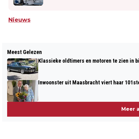
Nieuws
Vorig artikel
Meest Gelezen
FOTOZOEKTOCHT VOOR DE JEUGD: OP
Klassieke oldtimers en motoren te zien in
ZOEK NAAR DE KABOUTER
Inwoonster uit Maasbracht viert haar 101st
Meer a