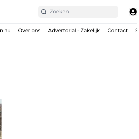
en nu
Over ons
Advertorial - Zakelijk
Contact
S