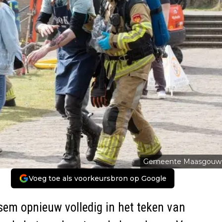
Gemeente Maasgouw
Voeg toe als voorkeursbron op Google
em opnieuw volledig in het teken van