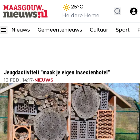
25
°C
Heldere Hemel
Nieuws
Gemeentenieuws
Cultuur
Sport
P
Jeugdactiviteit "maak je eigen insectenhotel"
13 FEB , 14:17
•
NIEUWS