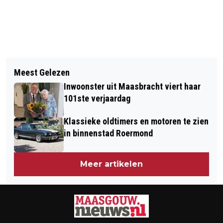
Vorig artikel
Volgend artikel
‘WE MOETEN ZUINIG ZIJN OP ONZE
Meest Gelezen
IN GESPREK MET EEN FINALISTE
SCHAARSE RUIMTE’
Inwoonster uit Maasbracht viert haar
"MISS BEAUTY OF LIMBURG 2025"
101ste verjaardag
Klassieke oldtimers en motoren te zien
in binnenstad Roermond
Meer artikelen