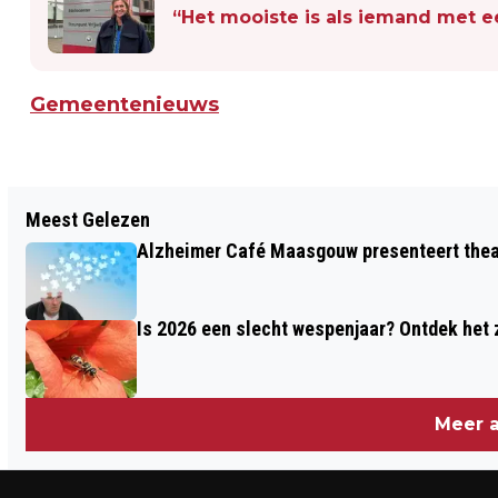
“Het mooiste is als iemand met e
Gemeentenieuws
Vorig artikel
Meest Gelezen
GESLAAGD VOOR HET FIETSEXAMEN
Alzheimer Café Maasgouw presenteert theat
Is 2026 een slecht wespenjaar? Ontdek het 
Meer a