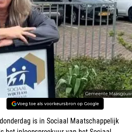
Gemeente Maasgouw
Voeg toe als voorkeursbron op Google
nderdag is in Sociaal Maatschappelijk
s het inloopspreekuur van het Sociaal