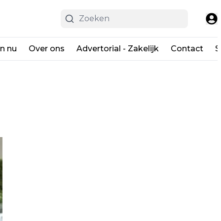
en nu
Over ons
Advertorial - Zakelijk
Contact
S