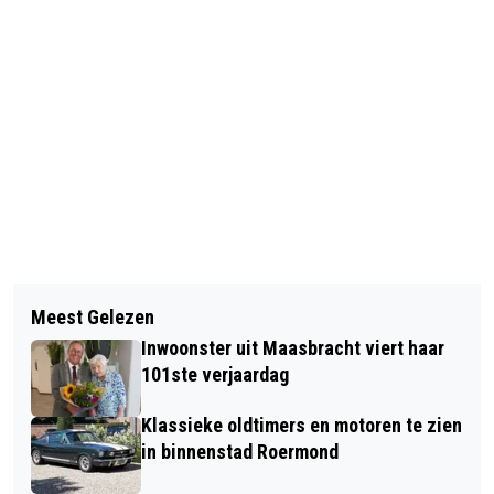
Vorig artikel
Volgend artikel
'WE LUISTEREN, DENKEN MEE EN
Meest Gelezen
LEGENDS OF ROCK TRIBUTE FESTIVAL
ZETTEN MENSEN IN BEWEGING'
Inwoonster uit Maasbracht viert haar
- OPEN AIR
101ste verjaardag
Klassieke oldtimers en motoren te zien
in binnenstad Roermond