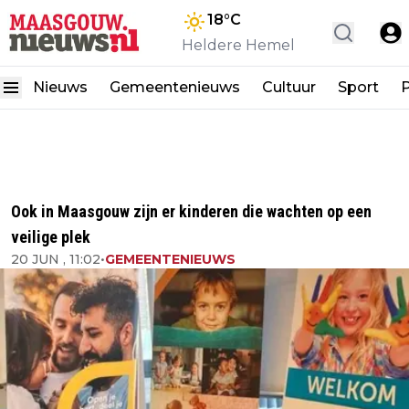
18
°C
Heldere Hemel
Nieuws
Gemeentenieuws
Cultuur
Sport
P
Ook in Maasgouw zijn er kinderen die wachten op een
veilige plek
20 JUN , 11:02
•
GEMEENTENIEUWS