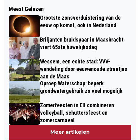
Volgend artikel
BLAASKAPELLENFESTIVAL EINFACH
Meest Gelezen
MAASTRICHT IS MEEST KWETSBARE
BÖMISCH: MAASKAPEL UIT WESSEM
Grootste zonsverduistering van de
LIMBURGSE GEMEENTE VOOR
SPEELT IN DE BOMBARDON
eeuw op komst, ook in Nederland
DIEFSTAL FIETS, SCOOTER EN MOTOR;
Briljanten bruidspaar in Maasbracht
MAASGOUW EN NEDERWEERT JUIST
viert 65ste huwelijksdag
VEILIG
Wessem, een echte stad: VVV-
wandeling door eeuwenoude straatjes
aan de Maas
Oproep Waterschap: beperk
grondwatergebruik zo veel mogelijk
Zomerfeesten in Ell combineren
volleyball, schuttersfeest en
zomercarnaval
Meer artikelen