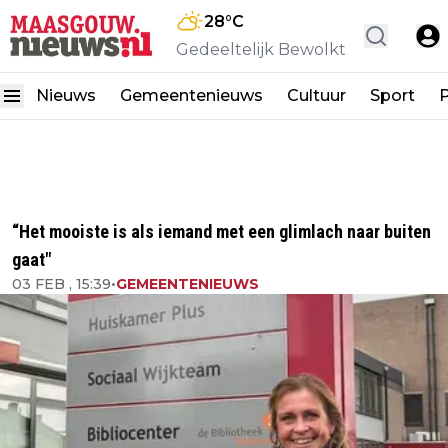
28
°C
Gedeeltelijk Bewolkt
Nieuws
Gemeentenieuws
Cultuur
Sport
P
“Het mooiste is als iemand met een glimlach naar buiten
gaat"
03 FEB , 15:39
•
GEMEENTENIEUWS