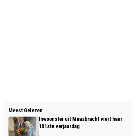
Vorig artikel
Volgend artikel
GEMEENTE MAASGOUW HIJST
Meest Gelezen
INTERNATIONALE VROUWENDAG VVV
VANDAAG OEKRAÏNSE VLAG
Inwoonster uit Maasbracht viert haar
THEMAWANDELING THORN: WAAR
101ste verjaardag
VROUWEN JARENLANG DE BAAS