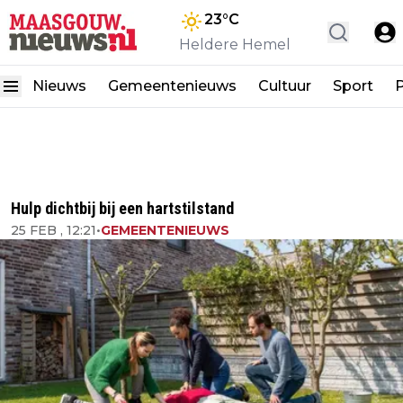
23
°C
Heldere Hemel
Nieuws
Gemeentenieuws
Cultuur
Sport
P
Hulp dichtbij bij een hartstilstand
25 FEB , 12:21
•
GEMEENTENIEUWS