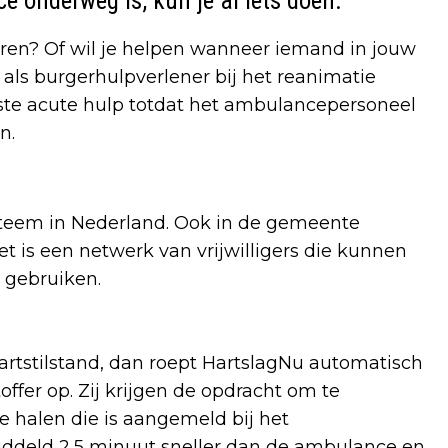
e onderweg is, kun je al iets doen.
eren? Of wil je helpen wanneer iemand in jouw
 als burgerhulpverlener bij het reanimatie
ste acute hulp totdat het ambulancepersoneel
n.
steem in Nederland. Ook in de gemeente
 is een netwerk van vrijwilligers die kunnen
 gebruiken.
rtstilstand, dan roept HartslagNu automatisch
ffer op. Zij krijgen de opdracht om te
e halen die is aangemeld bij het
iddeld 2,5 minuut sneller dan de ambulance en