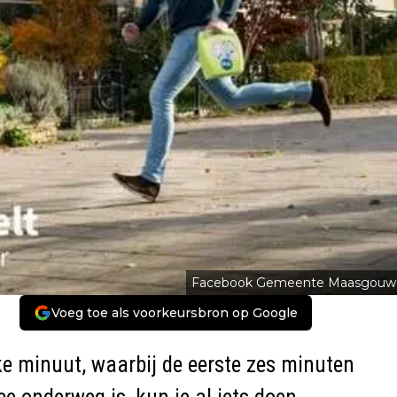
Facebook Gemeente Maasgouw
Voeg toe als voorkeursbron op Google
e minuut, waarbij de eerste zes minuten