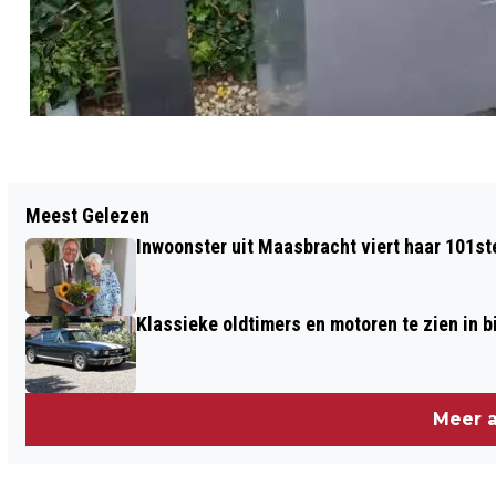
Vorig artikel
Meest Gelezen
WERKEN AAN EEN MOOIE TOEKOMST
Inwoonster uit Maasbracht viert haar 101st
VOOR MAASGOUW
Klassieke oldtimers en motoren te zien in
Meer a