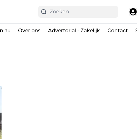
en nu
Over ons
Advertorial - Zakelijk
Contact
S