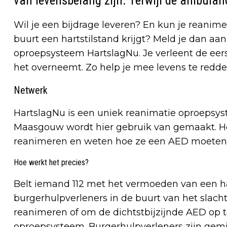
van levensbelang zijn. Terwijl de ambulanc
Wil je een bijdrage leveren? En kun je reanim
buurt een hartstilstand krijgt? Meld je dan aan
oproepsysteem HartslagNu. Je verleent de eer
het overneemt. Zo help je mee levens te redde
Netwerk
HartslagNu is een uniek reanimatie oproepsy
Maasgouw wordt hier gebruik van gemaakt. Het
reanimeren en weten hoe ze een AED moeten
Hoe werkt het precies?
Belt iemand 112 met het vermoeden van een ha
burgerhulpverleners in de buurt van het slachto
reanimeren of om de dichtstbijzijnde AED op t
oproepsysteem. Burgerhulpverleners zijn gem