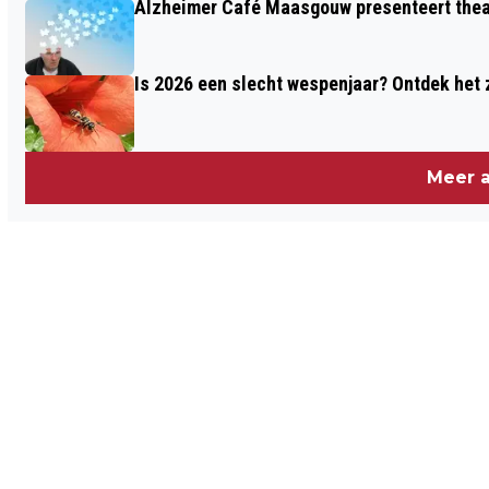
Alzheimer Café Maasgouw presenteert theat
GASTLESSEN IN DE WEEK VAN ONS
WATER
Is 2026 een slecht wespenjaar? Ontdek het 
Meer a