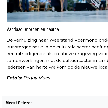
Vandaag, morgen én daarna
De verhuizing naar Weerstand Roermond onders
kunstorganisatie in de culturele sector heeft
een uitnodigende als creatieve omgeving voo
samenwerkingen met de cultuursector in Limb
iedereen van harte welkom op de nieuwe loca
Foto’s:
Peggy Maes
Vorig artikel
Meest Gelezen
WATERSCHAP LIMBURG GEEFT