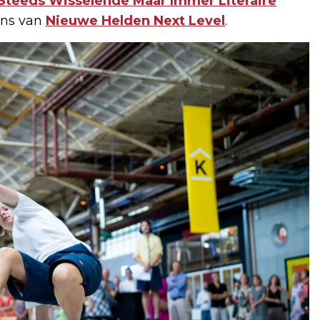
Steeds Wisselende Maar Immer Literaire
ens van
Nieuwe Helden Next Level
.