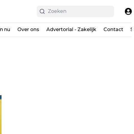
en nu
Over ons
Advertorial - Zakelijk
Contact
S