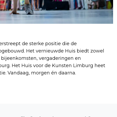
treept de sterke positie die de
 opgebouwd. Het vernieuwde Huis biedt zowel
r bijeenkomsten, vergaderingen en
urg. Het Huis voor de Kunsten Limburg heet
tie. Vandaag, morgen én daarna.
Volgend artikel
LIMONADEWESP OP 1E PLAATS VAN DE