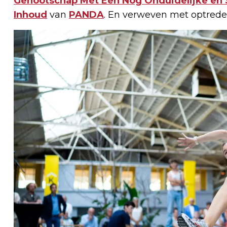
Genootschap Met Een Nog Onduidelijke en 
Inhoud
van
PANDA
. En verweven met optred