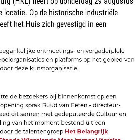
urg (HKL) heeft op donderdag 29 augustus
 locatie. Op de historische industriële
eft het Huis zich gevestigd in een
 toegankelijke ontmoetings- en vergaderplek.
epelorganisaties en platforms op het gebied van
door deze kunstorganisatie.
tte de bezoekers bij binnenkomst op een
e opening sprak Ruud van Eeten - directeur-
 deed dit samen met gedeputeerde Cultuur en
ulling van het moment bestond uit een
 door de talentengroep
Het Belangrijk