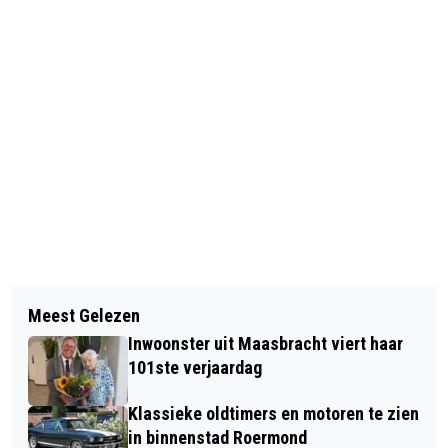
Vorig artikel
Volgend artikel
OVER ROOD HELPT ONDERNEMERS
Meest Gelezen
START BOUW HEEL MOOI WONEN
MET SCHULDEN
Inwoonster uit Maasbracht viert haar
FEESTELIJK GEVIERD
101ste verjaardag
Klassieke oldtimers en motoren te zien
in binnenstad Roermond