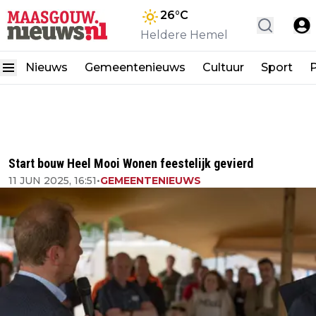
26
°C
Heldere Hemel
Nieuws
Gemeentenieuws
Cultuur
Sport
P
Start bouw Heel Mooi Wonen feestelijk gevierd
11 JUN 2025, 16:51
•
GEMEENTENIEUWS