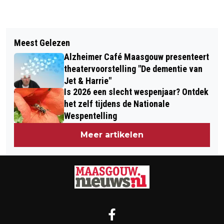
Vorig artikel
Volgend artikel
TEMPERATUURKORTING BIJ HAYKE
Meest Gelezen
FIETSEN REPAREREN ALS OPSTAP
WIJEN OPTIEK
Alzheimer Café Maasgouw presenteert
NAAR EEN BAAN
theatervoorstelling "De dementie van
Jet & Harrie"
Is 2026 een slecht wespenjaar? Ontdek
het zelf tijdens de Nationale
Wespentelling
Meer artikelen