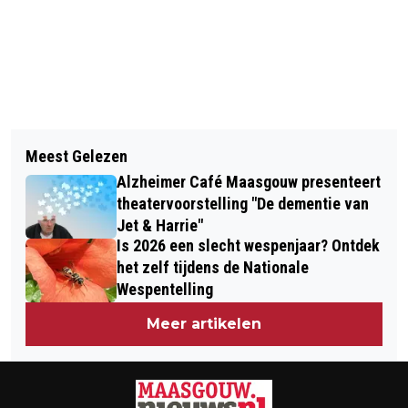
Vorig artikel
Volgend artikel
RUIM ÉÉN OP DE DRIE KINDEREN MET
Meest Gelezen
WORKSHOP HULP BIJ DIGITALE
HANDICAP KOMT NOOIT BIJ
Alzheimer Café Maasgouw presenteert
BANKZAKEN IN BEEGDEN
SPEELPLEK IN HUN BUURT
theatervoorstelling "De dementie van
Jet & Harrie"
Is 2026 een slecht wespenjaar? Ontdek
het zelf tijdens de Nationale
Wespentelling
Meer artikelen