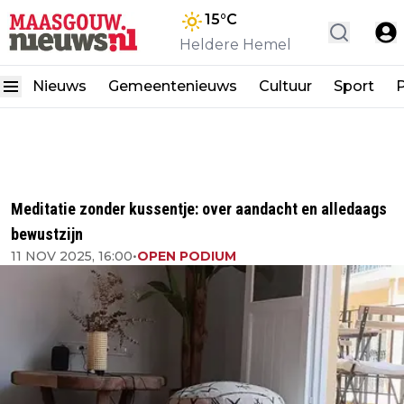
15
°C
Heldere Hemel
Nieuws
Gemeentenieuws
Cultuur
Sport
P
Meditatie zonder kussentje: over aandacht en alledaags
bewustzijn
11 NOV 2025, 16:00
•
OPEN PODIUM