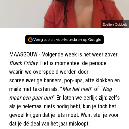
Evelien Gubbels
Voeg toe als voorkeursbron op Google
MAASGOUW - Volgende week is het weer zover:
Black Friday
. Het is momenteel de periode
waarin we overspoeld worden door
schreeuwerige banners, pop-ups, aftelklokken en
mails met teksten als: “
Mis het niet!
” of “
Nog
maar een paar uur!
” En laten we eerlijk zijn: zelfs
als je helemaal niets nodig hebt, kun je toch het
gevoel krijgen dat je iets moet. Want stel je voor
dat je dé deal van het jaar misloopt…