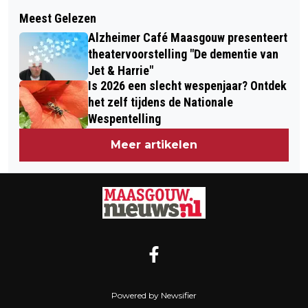
Volgend artikel
VOGELGRIEP IN REGIO MAASGOUW
Meest Gelezen
KONINKLIJKE HARMONIE THORN
Alzheimer Café Maasgouw presenteert
VIERT PLATINA JUBILEUM
theatervoorstelling "De dementie van
Jet & Harrie"
Is 2026 een slecht wespenjaar? Ontdek
het zelf tijdens de Nationale
Wespentelling
Meer artikelen
Powered by Newsifier