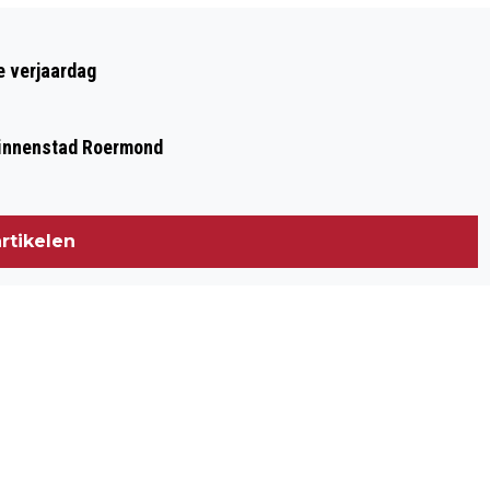
Volgend artikel
HET LEVEN ALS DANS: HOE WE STEEDS
e verjaardag
OPNIEUW ZOEKEN NAAR EVENWICHT
 binnenstad Roermond
rtikelen