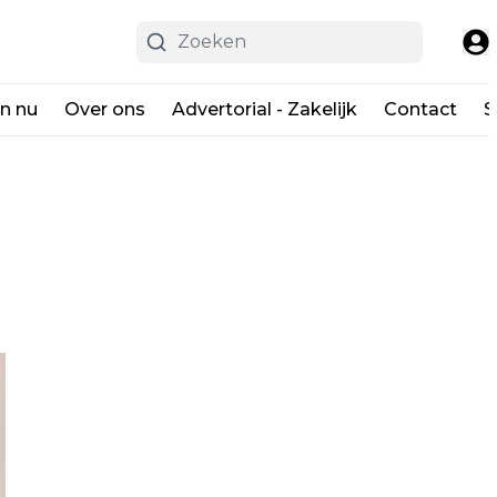
en nu
Over ons
Advertorial - Zakelijk
Contact
S