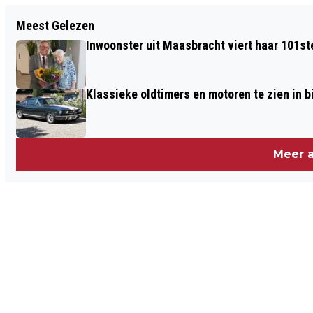
Vorig artikel
Meest Gelezen
NIEUWJAARSCONCERT: BOER MARTIJN
Inwoonster uit Maasbracht viert haar 101st
"DE ZINGENDE LANDBOUWER"
Klassieke oldtimers en motoren te zien in
Meer a