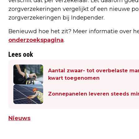
verschilt dat per verzekeraar. Let daarom go
zorgverzekeringen vergelijkt of een nieuwe poli
zorgverzekeringen bij Independer.
Benieuwd hoe het zit? Meer informatie over h
onderzoekspagina
.
Lees ook
Aantal zwaar- tot overbelaste ma
kwart toegenomen
Zonnepanelen leveren steeds mi
Nieuws