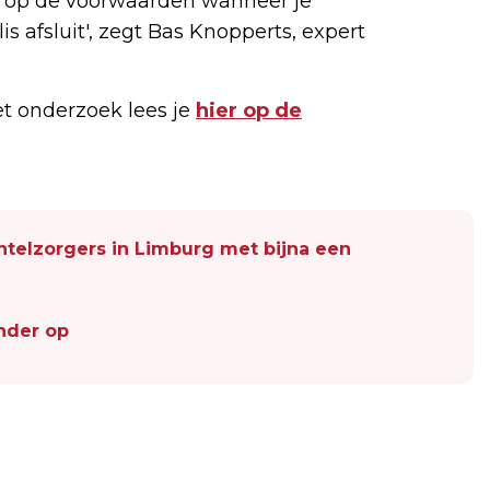
ed op de voorwaarden wanneer je
s afsluit', zegt Bas Knopperts, expert
et onderzoek lees je
hier op de
ntelzorgers in Limburg met bijna een
nder op