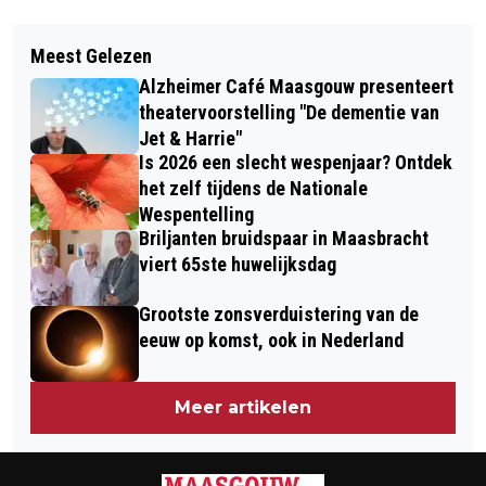
Vorig artikel
Volgend artikel
UITSLAGENAVOND
Meest Gelezen
DEZE ONGEDIERTEBESTRIJDER
GEMEENTERAADSVERKIEZINGEN
Alzheimer Café Maasgouw presenteert
BEHOUDT WESPENNESTEN LIEVER
theatervoorstelling "De dementie van
DAN DAT HIJ ZE BESTRIJDT
Jet & Harrie"
Is 2026 een slecht wespenjaar? Ontdek
het zelf tijdens de Nationale
Wespentelling
Briljanten bruidspaar in Maasbracht
viert 65ste huwelijksdag
Grootste zonsverduistering van de
eeuw op komst, ook in Nederland
Meer artikelen