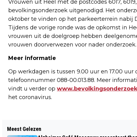
Vrouwen uit Heel met de postcodes 6017, 6019
bevolkingsonderzoek uitgenodigd. Het onderz
oktober te vinden op het parkeerterrein nabij
Tijdens de vorige ronde was de opkomst in Heel
vrouwen uit de doelgroep hebben deelgenomen
vrouwen doorverwezen voor nader onderzoek.
Meer informatie
Op werkdagen is tussen 9.00 uur en 17.00 uur d
telefoonnummer 088-00.013.88. Meer informat
vindt u verder op
www.bevolkingsonderzoek
het coronavirus.
Vorig artikel
Meest Gelezen
BRANDENDE HOOIBALEN IN MAASGOUW