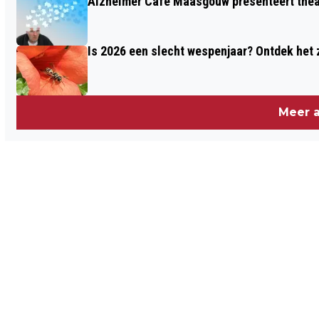
Alzheimer Café Maasgouw presenteert theat
ZEER WAARSCHIJNLIJK AANGESTOKEN
Is 2026 een slecht wespenjaar? Ontdek het 
Meer a