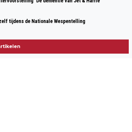
ervoorstelling "De dementie van Jet & Harrie"
OPGESLOTEN HOND’
zelf tijdens de Nationale Wespentelling
rtikelen