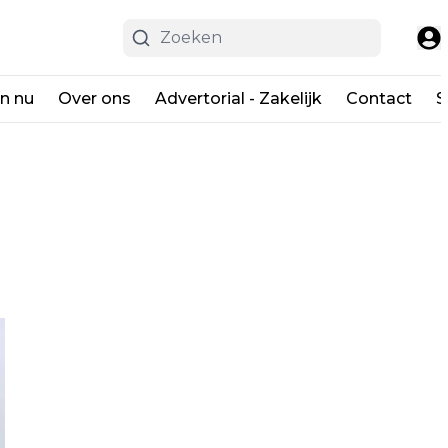
en nu
Over ons
Advertorial - Zakelijk
Contact
S