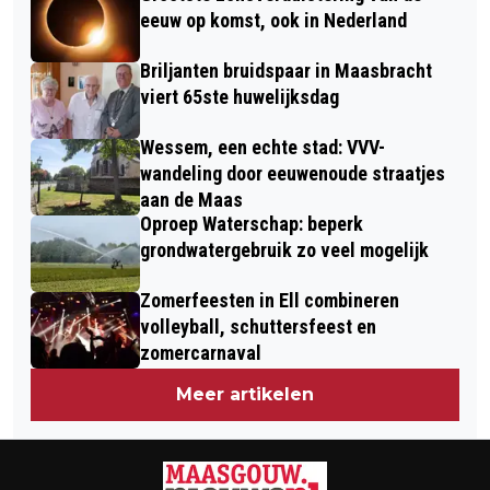
REËEL RISICO'
eeuw op komst, ook in Nederland
Briljanten bruidspaar in Maasbracht
viert 65ste huwelijksdag
Wessem, een echte stad: VVV-
wandeling door eeuwenoude straatjes
aan de Maas
Oproep Waterschap: beperk
grondwatergebruik zo veel mogelijk
Zomerfeesten in Ell combineren
volleyball, schuttersfeest en
zomercarnaval
Meer artikelen