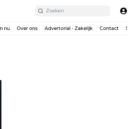
en nu
Over ons
Advertorial - Zakelijk
Contact
S