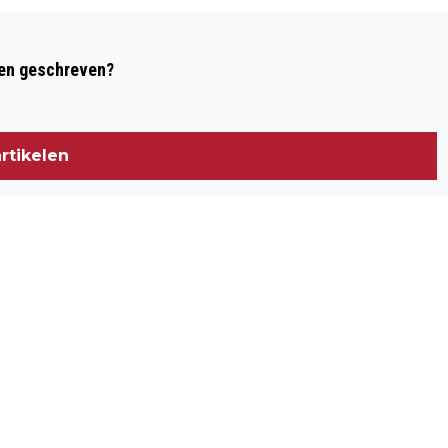
Volgend artikel
TEKORT AAN LOODGIETERS IN LIMBURG
den geschreven?
BLIJFT RELATIEF BEPERKT: ‘MAAR’ 6
VACATURES PER WERKZOEKENDE
rtikelen