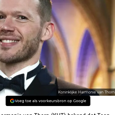
Koninklijke Harmonie van Thorn
Voeg toe als voorkeursbron op Google