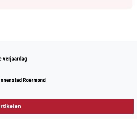
Volgend artikel
240 LEERLINGEN MAKEN SAMEN
e verjaardag
MUZIEK IN HEEL
 binnenstad Roermond
rtikelen