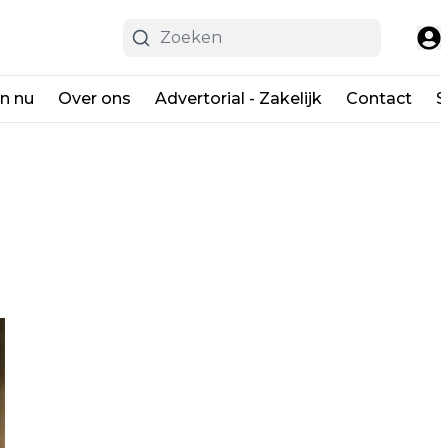
en nu
Over ons
Advertorial - Zakelijk
Contact
S