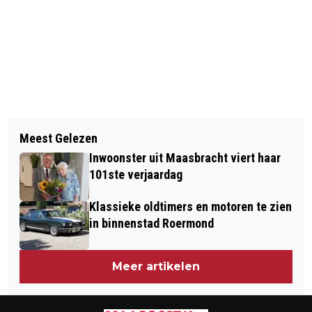
Vorig artikel
Volgend artikel
SAMENVOEGING VESTIGINGEN VAN
Meest Gelezen
WATERBOETES IN MAASGOUW
HECKE HOUBEN NOTARISSEN
Inwoonster uit Maasbracht viert haar
VERDUBBELD
HEYTHUYSEN EN ROERMOND
101ste verjaardag
Klassieke oldtimers en motoren te zien
in binnenstad Roermond
Meer artikelen