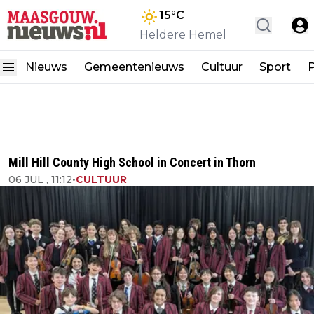
15
°C
Heldere Hemel
Nieuws
Gemeentenieuws
Cultuur
Sport
P
Mill Hill County High School in Concert in Thorn
06 JUL , 11:12
•
CULTUUR