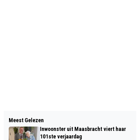
Vorig artikel
Volgend artikel
OPTOCHT OLS 2026 KLEURDE DE
Meest Gelezen
OPEN AIR CONCERT 2026 IN THORN
STRATEN VAN MELICK
Inwoonster uit Maasbracht viert haar
101ste verjaardag