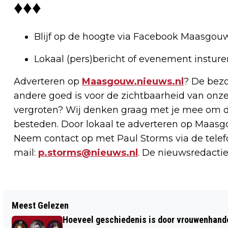
♦♦♦
Blijf op de hoogte via Facebook Maasgou
Lokaal (pers)bericht of evenement instur
Adverteren op
Maasgouw.nieuws.nl
? De bezo
andere goed is voor de zichtbaarheid van onze
vergroten? Wij denken graag met je mee om d
besteden. Door lokaal te adverteren op Maasg
Neem contact op met Paul Storms via de telefo
mail:
p.storms@nieuws.nl
. De nieuwsredactie
Vorig artikel
Meest Gelezen
OUDSTE INWOONSTER IN LINNE VIERT
Hoeveel geschiedenis is door vrouwenhan
HAAR 107E VERJAARDAG