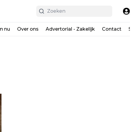
en nu
Over ons
Advertorial - Zakelijk
Contact
S