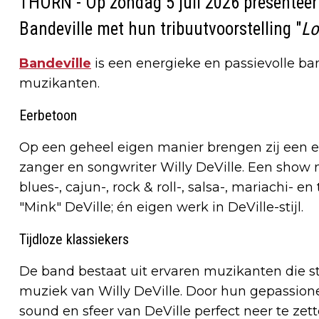
THORN - Op zondag 5 juli 2026 presenteer
Bandeville met hun tribuutvoorstelling "
Lo
Bandeville
is een energieke en passievolle ba
muzikanten.
Eerbetoon
Op een geheel eigen manier brengen zij een 
zanger en songwriter Willy DeVille. Een show 
blues-, cajun-, rock & roll-, salsa-, mariachi- 
"Mink" DeVille; én eigen werk in DeVille-stijl.
Tijdloze klassiekers
De band bestaat uit ervaren muzikanten die st
muziek van Willy DeVille. Door hun gepassione
sound en sfeer van DeVille perfect neer te zette