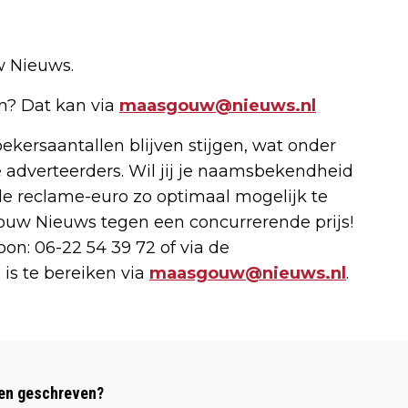
w Nieuws.
en? Dat kan via
maasgouw@nieuws.nl
ekersaantallen blijven stijgen, wat onder
 adverteerders. Wil jij je naamsbekendheid
e reclame-euro zo optimaal mogelijk te
ouw Nieuws tegen een concurrerende prijs!
on: 06-22 54 39 72 of via de
 is te bereiken via
maasgouw@nieuws.nl
.
Volgend artikel
6.088 VERKEERSBOETES IN MAASGOUW
den geschreven?
LEVERDEN VORIG JAAR RUIM