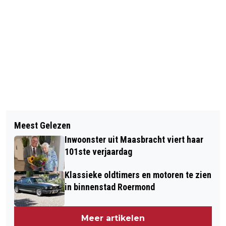
Vorig artikel
Volgend artikel
AANGEPASTE OPENINGSTIJDEN VAN
Meest Gelezen
VOETBALVELDEN EN TENNISBANEN IN
GEMEENTE MAASGOUW TIJDENS
Inwoonster uit Maasbracht viert haar
LINNE GERENOVEERD
FEESTDAGEN
101ste verjaardag
Klassieke oldtimers en motoren te zien
in binnenstad Roermond
Meer artikelen