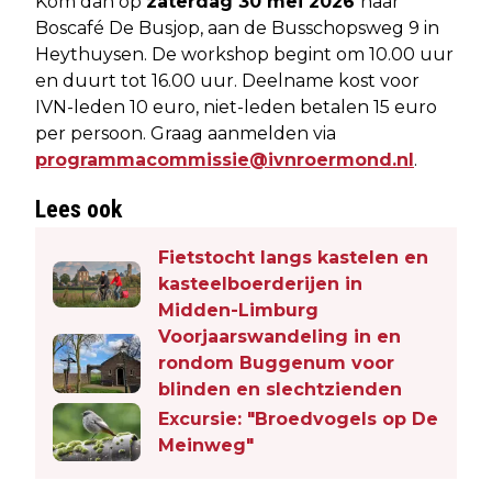
Kom dan op
zaterdag 30 mei 2026
naar
Boscafé De Busjop, aan de Busschopsweg 9 in
Heythuysen. De workshop begint om 10.00 uur
en duurt tot 16.00 uur. Deelname kost voor
IVN-leden 10 euro, niet-leden betalen 15 euro
per persoon. Graag aanmelden via
programmacommissie@ivnroermond.nl
.
Lees ook
Fietstocht langs kastelen en
kasteelboerderijen in
Midden-Limburg
Voorjaarswandeling in en
rondom Buggenum voor
blinden en slechtzienden
Excursie: "Broedvogels op De
Meinweg"