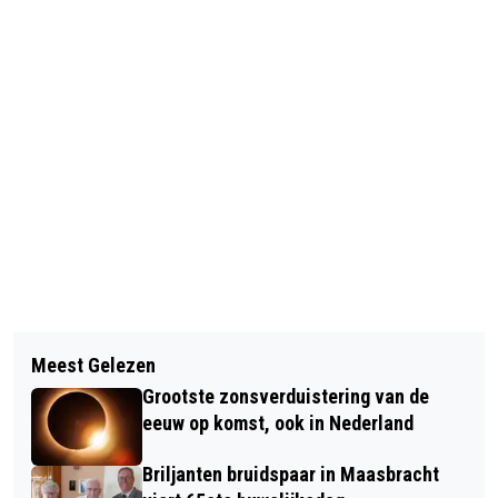
Vorig artikel
Volgend artikel
SENIOREN MAASKERNEN: DAGTRIP
Meest Gelezen
SAMENVOEGING VESTIGINGEN VAN
NAAR ARNHEM
Grootste zonsverduistering van de
HECKE HOUBEN NOTARISSEN
eeuw op komst, ook in Nederland
HEYTHUYSEN EN ROERMOND
Briljanten bruidspaar in Maasbracht