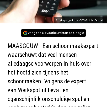
Pixabay - gadini - (CCO-Public Domain)
Voeg toe als voorkeursbron op Google
MAASGOUW - Een schoonmaakexpert
waarschuwt dat veel mensen
alledaagse voorwerpen in huis over
het hoofd zien tijdens het
schoonmaken. Volgens de expert
van
Werkspot.nl
bevatten
ogenschijnlijk onschuldige spullen