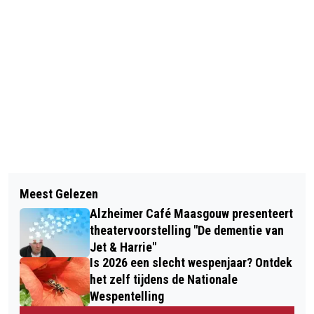
Vorig artikel
Volgend artikel
DEMENTIEMONITOR 2026: DOE MEE
Meest Gelezen
APPELTAARTCONCERT IN DE
EN VERBETER DE ZORG
Alzheimer Café Maasgouw presenteert
OPENLUCHT: “SNIKKEN EN
theatervoorstelling "De dementie van
GRIMLACHJES”
Jet & Harrie"
Is 2026 een slecht wespenjaar? Ontdek
het zelf tijdens de Nationale
Wespentelling