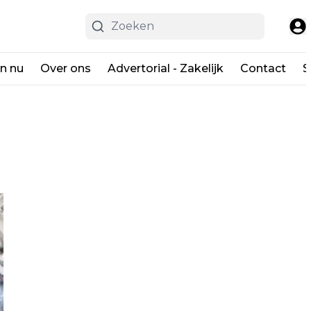
en nu
Over ons
Advertorial - Zakelijk
Contact
S