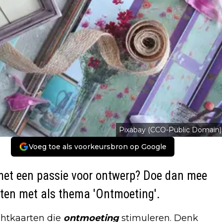
Pixabay (CCO-Public Domain)
Voeg toe als voorkeursbron op Google
met een passie voor ontwerp? Doe dan mee
ten met als thema 'Ontmoeting'.
htkaarten die
ontmoeting
stimuleren. Denk