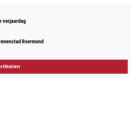
Volgend artikel
VRIJWILLIGERSCAFÉ - VRIJWILLIGERS
e verjaardag
IN HUIS
 binnenstad Roermond
rtikelen