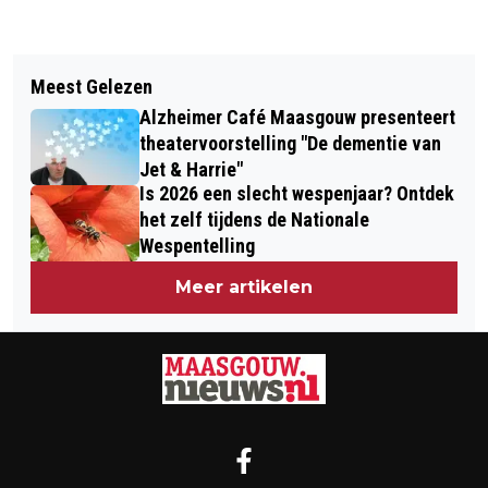
Vorig artikel
Volgend artikel
ALZHEIMER CAFÉ MAASGOUW:
Meest Gelezen
SENIOREN MAASKERNEN:
VERGEETACHTIGHEID OF TOCH
Alzheimer Café Maasgouw presenteert
WANDELTOCHT IN EN ROND
DEMENTIE?
theatervoorstelling "De dementie van
MAASBRACHT
Jet & Harrie"
Is 2026 een slecht wespenjaar? Ontdek
het zelf tijdens de Nationale
Wespentelling
Meer artikelen