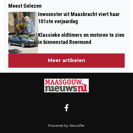
Volgend artikel
KONINKLIJKE ONDERSCHEIDING VOOR
Meest Gelezen
STRAATTHEATER EN OPERA OP
INE PARREN-MAIER
Inwoonster uit Maasbracht viert haar
LIMBURG FESTIVAL 2026
101ste verjaardag
Klassieke oldtimers en motoren te zien
in binnenstad Roermond
Meer artikelen
Powered by Newsifier