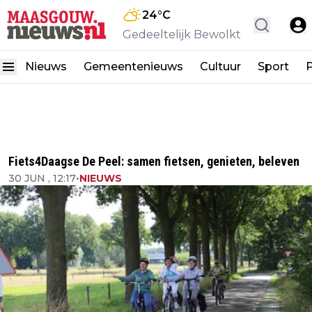
24
°C
Gedeeltelijk Bewolkt
Nieuws
Gemeentenieuws
Cultuur
Sport
P
Fiets4Daagse De Peel: samen fietsen, genieten, beleven
30 JUN , 12:17
•
NIEUWS