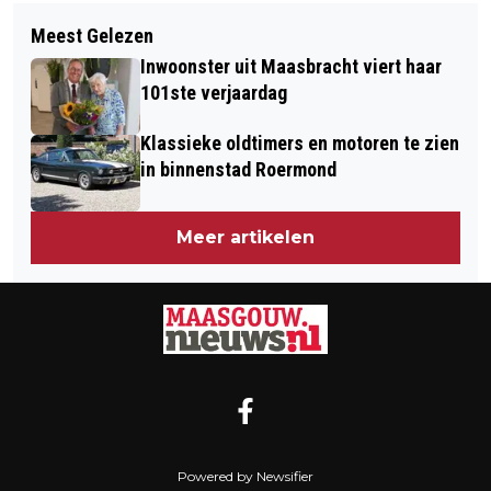
Volgend artikel
IN LIMBURG HEEFT 59 PROCENT VAN
Meest Gelezen
DIERENORGANISATIES VREZEN
DE HUISARTSEN EEN GEDEELTELIJKE
Inwoonster uit Maasbracht viert haar
"HEFTIGSTE JAARWISSELING OOIT"
OF VOLLEDIGE PATIËNTENSTOP
101ste verjaardag
VOOR DIEREN
Klassieke oldtimers en motoren te zien
in binnenstad Roermond
Meer artikelen
Powered by Newsifier