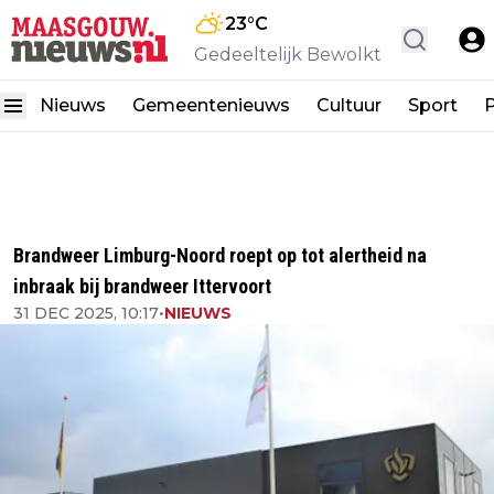
23
°C
Gedeeltelijk Bewolkt
Nieuws
Gemeentenieuws
Cultuur
Sport
P
Brandweer Limburg-Noord roept op tot alertheid na
inbraak bij brandweer Ittervoort
31 DEC 2025, 10:17
•
NIEUWS