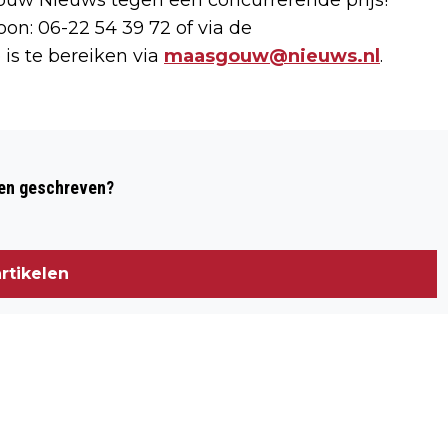
ouw Nieuws tegen een concurrerende prijs!
on: 06-22 54 39 72 of via de
 is te bereiken via
maasgouw@nieuws.nl
.
Volgend artikel
STIMULERINGSFONDS ZOEM ZONE
den geschreven?
LIMBURG GEOPEND
rtikelen