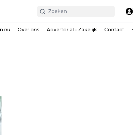
en nu
Over ons
Advertorial - Zakelijk
Contact
S