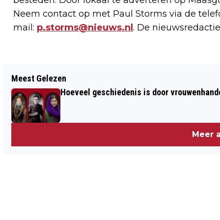
besteden. Door lokaal te adverteren op Maasg
Neem contact op met Paul Storms via de telefo
mail:
p.storms@nieuws.nl
. De nieuwsredactie
Vorig artikel
Meest Gelezen
VERNIEUWDE MOLENPLASROUTE IN OHÉ
Hoeveel geschiedenis is door vrouwenhan
EN LAAK
Meer a