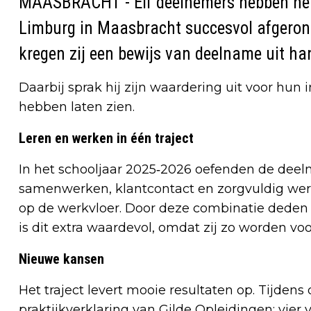
MAASBRACHT - Elf deelnemers hebben het
Limburg in Maasbracht succesvol afgerond
kregen zij een bewijs van deelname uit h
Daarbij sprak hij zijn waardering uit voor hun in
hebben laten zien.
Leren en werken in één traject
In het schooljaar 2025‑2026 oefenden de dee
samenwerken, klantcontact en zorgvuldig werk
op de werkvloer. Door deze combinatie deden z
is dit extra waardevol, omdat zij zo worden voo
Nieuwe kansen
Het traject levert mooie resultaten op. Tijden
praktijkverklaring van Gilde Opleidingen: vier 