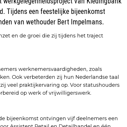
 werkgelegenheidsproject van Kledingbank
. Tijdens een feestelijke bijeenkomst
anden van wethouder Bert Impelmans.
zet en de groei die zij tijdens het traject
lnemers werknemersvaardigheden, zoals
en. Ook verbeterden zij hun Nederlandse taal
ij veel praktijkervaring op. Voor statushouders
rbereid op werk of vrijwilligerswerk.
s de bijeenkomst ontvingen vijf deelnemers een
voor Assistent Retail en Detailhandel en één