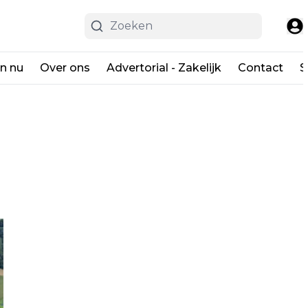
en nu
Over ons
Advertorial - Zakelijk
Contact
S