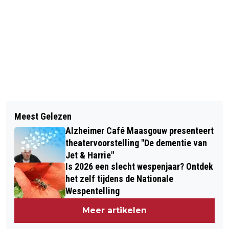
Vorig artikel
Volgend artikel
GEEN AUTOGORDEL: IN ÉÉN JAAR
Meest Gelezen
RENOVATIE BOVEN VERHUIZEN:
TIJD 58 PROCENT MEER BOETES IN
Alzheimer Café Maasgouw presenteert
RAPPORT LAAT VERANDERENDE
LIMBURG
theatervoorstelling "De dementie van
WOONPRIORITEITEN ZIEN
Jet & Harrie"
Is 2026 een slecht wespenjaar? Ontdek
het zelf tijdens de Nationale
Wespentelling
Meer artikelen