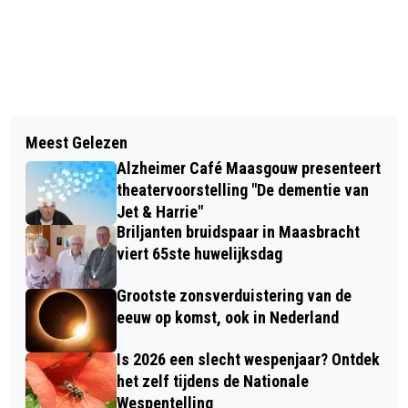
Vorig artikel
Volgend artikel
DIAMANTEN BRUIDSPAAR IN
Meest Gelezen
GA MEE OP ONTDEKKINGSTOCHT
MAASBRACHT VIERT 60STE
Alzheimer Café Maasgouw presenteert
NAAR VERBORGEN VIKINGZWAARDEN
HUWELIJKSDAG
theatervoorstelling "De dementie van
EN LANGS IMPOSANTE SLUIZEN
Jet & Harrie"
Briljanten bruidspaar in Maasbracht
viert 65ste huwelijksdag
Grootste zonsverduistering van de
eeuw op komst, ook in Nederland
Is 2026 een slecht wespenjaar? Ontdek
het zelf tijdens de Nationale
Wespentelling