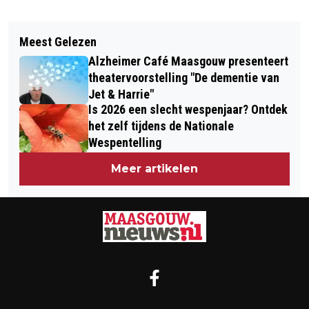
Vorig artikel
Volgend artikel
SAMEN WERKEN AAN EEN VEILIGE
Meest Gelezen
UNIEKE WINTERBELEVING AAN DE
SCHOOLOMGEVING
Alzheimer Café Maasgouw presenteert
MAASPLASSEN: DINEER IN EEN
theatervoorstelling "De dementie van
VERWARMDE PRIVÉ-DOME
Jet & Harrie"
Is 2026 een slecht wespenjaar? Ontdek
het zelf tijdens de Nationale
Wespentelling
Meer artikelen