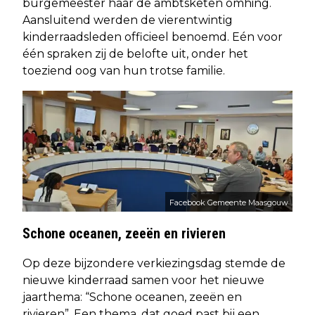
burgemeester haar de ambtsketen omhing.
Aansluitend werden de vierentwintig
kinderraadsleden officieel benoemd. Eén voor
één spraken zij de belofte uit, onder het
toeziend oog van hun trotse familie.
Facebook Gemeente Maasgouw
Schone oceanen, zeeën en rivieren
Op deze bijzondere verkiezingsdag stemde de
nieuwe kinderraad samen voor het nieuwe
jaarthema: “Schone oceanen, zeeën en
rivieren”. Een thema, dat goed past bij een