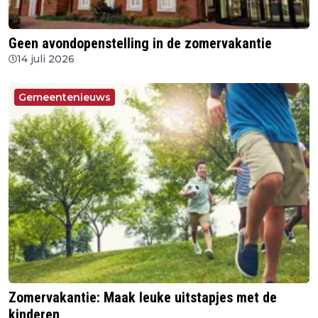
Geen avondopenstelling in de zomervakantie
14 juli 2026
Gemeentenieuws
Zomervakantie: Maak leuke uitstapjes met de
kinderen