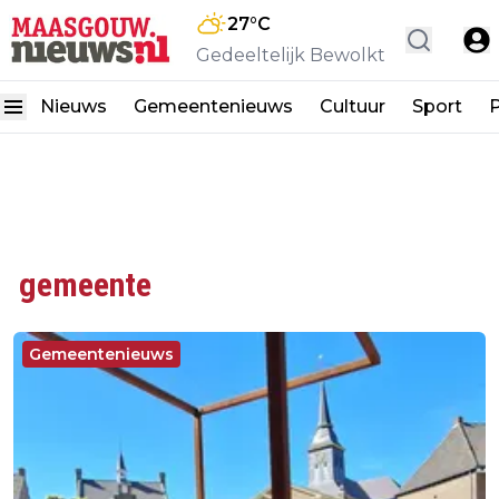
27
°C
Gedeeltelijk Bewolkt
Nieuws
Gemeentenieuws
Cultuur
Sport
P
gemeente
Gemeentenieuws