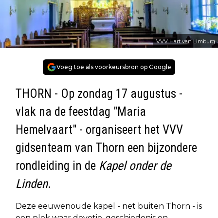
VVV Hart van Limburg
Voeg toe als voorkeursbron op Google
THORN - Op zondag 17 augustus -
vlak na de feestdag "Maria
Hemelvaart" - organiseert het VVV
gidsenteam van Thorn een bijzondere
rondleiding in de
Kapel onder de
Linden
.
Deze eeuwenoude kapel - net buiten Thorn - is
een plek waar devotie, geschiedenis en