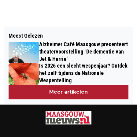
Vorig artikel
Volgend artikel
WINDPARKEN IN PEELREGIO
Meest Gelezen
EEN MIDDAG VOL MAGIE: BETOVERDE
VERMINDEREN NACHTELIJKE HINDER
Alzheimer Café Maasgouw presenteert
STANDBEELDEN KOMEN MAGISCH
MET SLIM VERLICHTINGSSYSTEEM
theatervoorstelling "De dementie van
TOT LEVEN
Jet & Harrie"
Is 2026 een slecht wespenjaar? Ontdek
het zelf tijdens de Nationale
Wespentelling
Meer artikelen