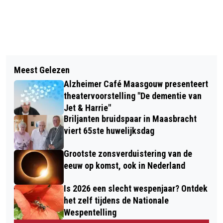
Vorig artikel
Volgend artikel
KIJK, RUIK, PROEF! RED 250
Meest Gelezen
VVV, WE ARE ROERMOND EN
MAALTIJDEN PER WEEK
Alzheimer Café Maasgouw presenteert
DESIGNER OUTLET STARTEN PILOT
theatervoorstelling "De dementie van
MET "CITY HOSTS" IN ROERMOND
Jet & Harrie"
Briljanten bruidspaar in Maasbracht
viert 65ste huwelijksdag
Grootste zonsverduistering van de
eeuw op komst, ook in Nederland
Is 2026 een slecht wespenjaar? Ontdek
het zelf tijdens de Nationale
Wespentelling