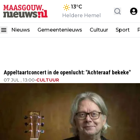
13
°C
Heldere Hemel
Nieuws
Gemeentenieuws
Cultuur
Sport
P
Appeltaartconcert in de openlucht: "Achteraaf bekeke"
07 JUL , 13:00
•
CULTUUR