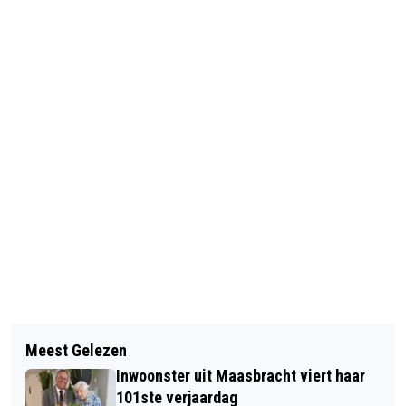
Vorig artikel
Volgend artikel
OPEN AIR CONCERT 2026 IN THORN
Meest Gelezen
VERNIEUWDE MOLENPLASROUTE IN
Inwoonster uit Maasbracht viert haar
OHÉ EN LAAK
101ste verjaardag